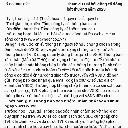
Lý do mục đích:
Tham dự Đại hội đồng cổ đông
bất thường năm 2023
- Tỷ lệ thực hiện: 1:1 (1 cổ phiếu – 1 quyền biểu quyết)
- Thời gian thực hiện: Tổng công ty sẽ thông báo sau
- Địa điểm thực hiện: Tổng công ty sẽ thông báo sau
- Nội dung họp: Tài liệu Đại hội sẽ được đăng tải lên Website của
Tổng công ty (www.evngenco2.vn)
Đề nghị TVLK đối chiếu thông tin người sở hữu chứng khoán trong
Danh sách do VSDC lập và gửi dưới dạng chứng từ điện tử với
thông tin do TVLK đang quản lý đồng thời gửi cho VSDC Thông báo
xác nhận (Mẫu 03/THQ) dưới dạng chứng từ điện tử để xác nhận
chấp thuận hoặc không chấp thuận các thông tin trong Danh sách
(Đối với các TVLK chưa hoàn tất việc kết nối hoặc bị ngắt kết nối
cổng giao tiếp điện tử/cổng giao tiếp trực tuyến với VSDC, đề nghị
gửi Thông báo xác nhận qua email có gắn chữ ký số vào địa chỉ
email của VSDC). Trường hợp không chấp thuận do có sai sót hoặc
sai lệch số liệu, TVLK phải gửi thêm văn bản cho VSDC nêu rõ các
thông tin sai sót hoặc sai lệch và phối hợp với VSDC điều chỉnh.
Thời hạn gửi Thông báo xác nhận: Chậm nhất vào 10h30
ngày 29/11/2023.
Trường hợp TVLK gửi Thông báo xác nhận chậm so với thời gian
quy định nêu trên, VSDC sẽ coi danh sách do VSDC cung cấp cho
TVLK là chính xác và đã được TVLK xác nhận. Trường hợp phát
sinh tranh chấp hoặc gây thiệt hại cho người sở hữu, TVLK sẽ phải