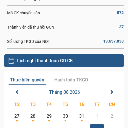
872
Mã CK chuyển sàn
37
Thành viên đã thu hồi GCN
13.657.838
Số lượng TKGD của NĐT
Lịch nghỉ thanh toán GD CK
Thực hiện quyền
Hạch toán TKGD
Tháng 08
2026
T2
T3
T4
T5
T6
T7
CN
27
28
29
30
31
1
2