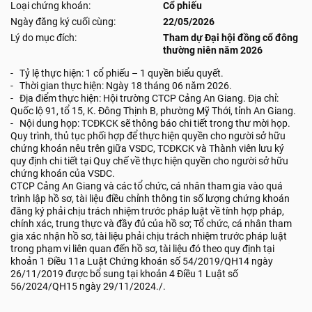
Loại chứng khoán:
Cổ phiếu
Ngày đăng ký cuối cùng:
22/05/2026
Lý do mục đích:
Tham dự Đại hội đồng cổ đông
thường niên năm 2026
- Tỷ lệ thực hiện: 1 cổ phiếu – 1 quyền biểu quyết.
- Thời gian thực hiện: Ngày 18 tháng 06 năm 2026.
- Địa điểm thực hiện: Hội trường CTCP Cảng An Giang. Địa chỉ:
Quốc lộ 91, tổ 15, K. Đông Thịnh B, phường Mỹ Thới, tỉnh An Giang.
- Nội dung họp: TCĐKCK sẽ thông báo chi tiết trong thư mời họp.
Quy trình, thủ tục phối hợp để thực hiện quyền cho người sở hữu
chứng khoán nêu trên giữa VSDC, TCĐKCK và Thành viên lưu ký
quy định chi tiết tại Quy chế về thực hiện quyền cho người sở hữu
chứng khoán của VSDC.
CTCP Cảng An Giang và các tổ chức, cá nhân tham gia vào quá
trình lập hồ sơ, tài liệu điều chỉnh thông tin số lượng chứng khoán
đăng ký phải chịu trách nhiệm trước pháp luật về tính hợp pháp,
chính xác, trung thực và đầy đủ của hồ sơ; Tổ chức, cá nhân tham
gia xác nhận hồ sơ, tài liệu phải chịu trách nhiệm trước pháp luật
trong phạm vi liên quan đến hồ sơ, tài liệu đó theo quy định tại
khoản 1 Điều 11a Luật Chứng khoán số 54/2019/QH14 ngày
26/11/2019 được bổ sung tại khoản 4 Điều 1 Luật số
56/2024/QH15 ngày 29/11/2024./.