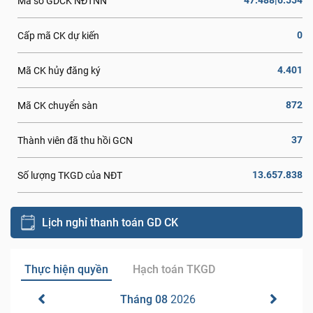
47.488|6.554
Mã số GDCK NĐTNN
0
Cấp mã CK dự kiến
4.401
Mã CK hủy đăng ký
872
Mã CK chuyển sàn
37
Thành viên đã thu hồi GCN
13.657.838
Số lượng TKGD của NĐT
Lịch nghỉ thanh toán GD CK
Thực hiện quyền
Hạch toán TKGD
Tháng 08
2026