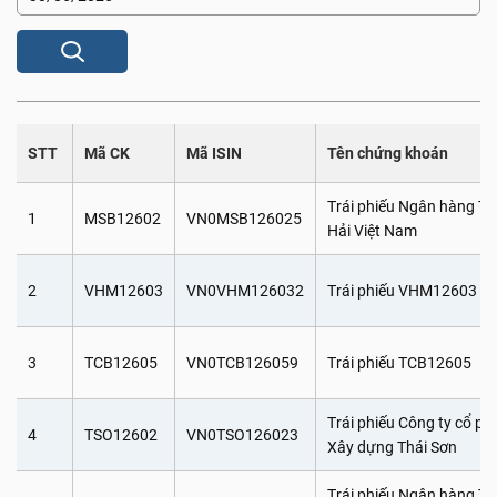
STT
Mã CK
Mã ISIN
Tên chứng khoán
Trái phiếu Ngân hàng 
1
MSB12602
VN0MSB126025
Hải Việt Nam
2
VHM12603
VN0VHM126032
Trái phiếu VHM12603
3
TCB12605
VN0TCB126059
Trái phiếu TCB12605
Trái phiếu Công ty cổ ph
4
TSO12602
VN0TSO126023
Xây dựng Thái Sơn
Trái phiếu Ngân hàng T