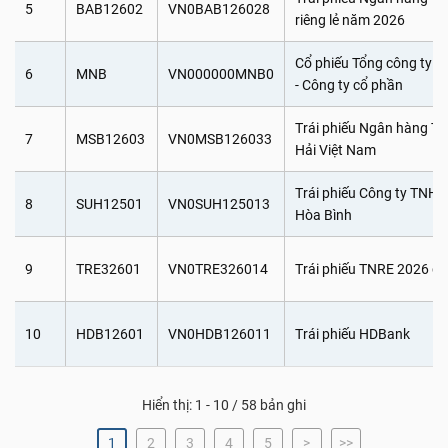
5
BAB12602
VN0BAB126028
riêng lẻ năm 2026
Cổ phiếu Tổng công ty 
6
MNB
VN000000MNB0
- Công ty cổ phần
Trái phiếu Ngân hàng 
7
MSB12603
VN0MSB126033
Hải Việt Nam
Trái phiếu Công ty TNHH
8
SUH12501
VN0SUH125013
Hòa Bình
9
TRE32601
VN0TRE326014
Trái phiếu TNRE 2026 đợ
10
HDB12601
VN0HDB126011
Trái phiếu HDBank
Hiển thị: 1 - 10 / 58 bản ghi
1
2
3
4
5
>
>>