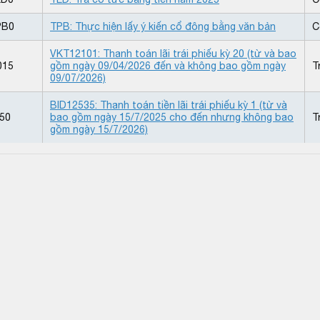
PB0
TPB: Thực hiện lấy ý kiến cổ đông bằng văn bản
C
VKT12101: Thanh toán lãi trái phiếu kỳ 20 (từ và bao
015
gồm ngày 09/04/2026 đến và không bao gồm ngày
T
09/07/2026)
BID12535: Thanh toán tiền lãi trái phiếu kỳ 1 (từ và
50
bao gồm ngày 15/7/2025 cho đến nhưng không bao
T
gồm ngày 15/7/2026)