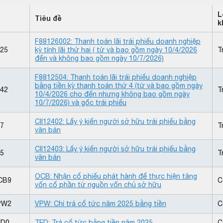
L
Tiêu đề
k
F88126002: Thanh toán lãi trái phiếu doanh nghiệp
25
kỳ tính lãi thứ hai ( từ và bao gồm ngày 10/4/2026
T
đến và không bao gồm ngày 10/7/2026)
F8812504: Thanh toán lãi trái phiếu doanh nghiệp
bằng tiền kỳ thanh toán thứ 4 (từ và bao gồm ngày
42
T
10/4/2026 cho đến nhưng không bao gồm ngày
10/7/2026) và gốc trái phiếu
CII12402: Lấy ý kiến người sở hữu trái phiếu bằng
27
T
văn bản
CII12403: Lấy ý kiến người sở hữu trái phiếu bằng
35
T
văn bản
OCB: Nhận cổ phiếu phát hành để thực hiện tăng
CB9
C
vốn cổ phần từ nguồn vốn chủ sở hữu
PW2
VPW: Chi trả cổ tức năm 2025 bằng tiền
C
ED0
TED: Trả cổ tức bằng tiền năm 2025
C