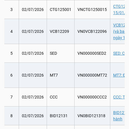
CTG12500
3
02/07/2026
CTG125001
VNCTG1250015
15/01/2
VCB12209
4
02/07/2026
VCB12209
VN0VCB122096
(và bao
ngày 11
5
02/07/2026
SED
VN000000SED2
SED: Chi
6
02/07/2026
MT7
VN000000MT72
MT7: Đại
7
02/07/2026
CCC
VN000000CCC2
CCC: Tổ 
BID12131
8
02/07/2026
BID12131
VN0BID121318
hành