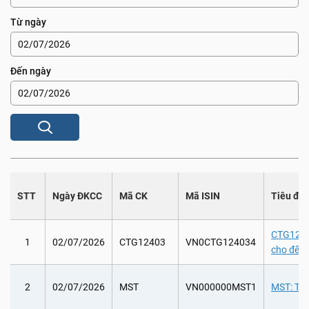
Từ ngày
Đến ngày
STT
Ngày ĐKCC
Mã CK
Mã ISIN
Tiêu đề
CTG12403
1
02/07/2026
CTG12403
VN0CTG124034
cho đến
2
02/07/2026
MST
VN000000MST1
MST: Tha