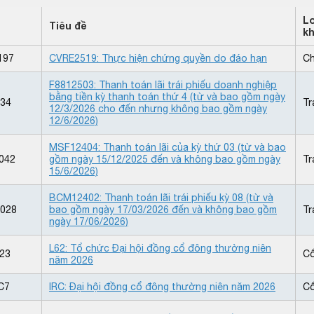
L
Tiêu đề
k
197
CVRE2519: Thực hiện chứng quyền do đáo hạn
Ch
F8812503: Thanh toán lãi trái phiếu doanh nghiệp
bằng tiền kỳ thanh toán thứ 4 (từ và bao gồm ngày
34
Tr
12/3/2026 cho đến nhưng không bao gồm ngày
12/6/2026)
MSF12404: Thanh toán lãi của kỳ thứ 03 (từ và bao
042
gồm ngày 15/12/2025 đến và không bao gồm ngày
Tr
15/6/2026)
BCM12402: Thanh toán lãi trái phiếu kỳ 08 (từ và
028
bao gồm ngày 17/03/2026 đến và không bao gồm
Tr
ngày 17/06/2026)
L62: Tổ chức Đại hội đồng cổ đông thường niên
23
Cổ
năm 2026
C7
IRC: Đại hội đồng cổ đông thường niên năm 2026
Cổ