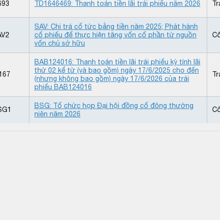
693
TD1646469: Thanh toán tiền lãi trái phiếu năm 2026
Tr
SAV: Chi trả cổ tức bằng tiền năm 2025; Phát hành
AV2
cổ phiếu để thực hiện tăng vốn cổ phần từ nguồn
Cổ
vốn chủ sở hữu
BAB124016: Thanh toán tiền lãi trái phiếu kỳ tính lãi
thứ 02 kể từ (và bao gồm) ngày 17/6/2025 cho đến
167
Tr
(nhưng không bao gồm) ngày 17/6/2026 của trái
phiếu BAB124016
BSG: Tổ chức họp Đại hội đồng cổ đông thường
SG1
Cổ
niên năm 2026