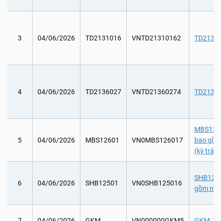
3
04/06/2026
TD2131016
VNTD21310162
TD213101
4
04/06/2026
TD2136027
VNTD21360274
TD213602
MBS12601
5
04/06/2026
MBS12601
VN0MBS126017
bao gồm
(kỳ trả l
SHB12501
6
04/06/2026
SHB12501
VN0SHB125016
gồm ngà
7
04/06/2026
GKM
VN000000GKM5
GKM: Th