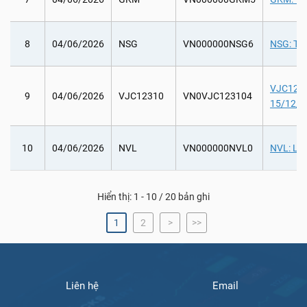
8
04/06/2026
NSG
VN000000NSG6
NSG: Tổ 
VJC12310
9
04/06/2026
VJC12310
VN0VJC123104
15/12/2
10
04/06/2026
NVL
VN000000NVL0
NVL: Lấy
Hiển thị: 1 - 10 / 20 bản ghi
1
2
>
>>
Liên hệ
Email