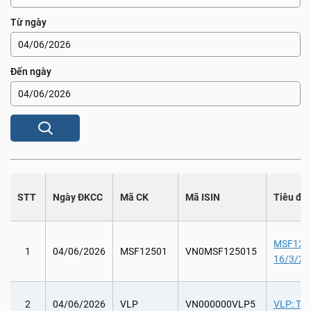
Từ ngày
Đến ngày
STT
Ngày ĐKCC
Mã CK
Mã ISIN
Tiêu đề
MSF12501
1
04/06/2026
MSF12501
VN0MSF125015
16/3/20
2
04/06/2026
VLP
VN000000VLP5
VLP: Tổ 