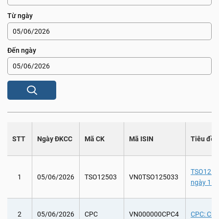
Từ ngày
Đến ngày
STT
Ngày ĐKCC
Mã CK
Mã ISIN
Tiêu đề
TSO12503:
1
05/06/2026
TSO12503
VN0TSO125033
ngày 16/
2
05/06/2026
CPC
VN000000CPC4
CPC: Chi 