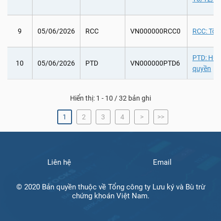
9
05/06/2026
RCC
VN000000RCC0
RCC: Tổ 
PTD: Hủy
10
05/06/2026
PTD
VN000000PTD6
quyền
Hiển thị: 1 - 10 / 32 bản ghi
1
2
3
4
>
>>
Liên hệ
Email
© 2020 Bản quyền thuộc về Tổng công ty Lưu ký và Bù trừ
chứng khoán Việt Nam.