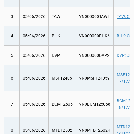
3
05/06/2026
TAW
VN000000TAW8
TAW: Chi
4
05/06/2026
BHK
VN000000BHK6
BHK: Chi 
5
05/06/2026
DVP
VN000000DVP2
DVP: Chi t
MSF12405
6
05/06/2026
MSF12405
VN0MSF124059
17/12/20
BCM12505
7
05/06/2026
BCM12505
VN0BCM125058
18/12/20
MTD12502
8
05/06/2026
MTD12502
VN0MTD125024
16/12/20