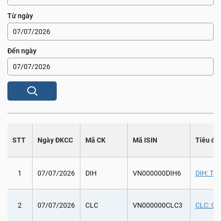
Từ ngày
Đến ngày
STT
Ngày ĐKCC
Mã CK
Mã ISIN
Tiêu đề
1
07/07/2026
DIH
VN000000DIH6
DIH: Tr
2
07/07/2026
CLC
VN000000CLC3
CLC: Chi