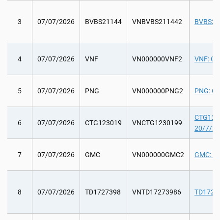
3
07/07/2026
BVBS21144
VNBVBS211442
BVBS2114
4
07/07/2026
VNF
VN000000VNF2
VNF: Chi
5
07/07/2026
PNG
VN000000PNG2
PNG: Chi
CTG12301
6
07/07/2026
CTG123019
VNCTG1230199
20/7/20
7
07/07/2026
GMC
VN000000GMC2
GMC: Lấ
8
07/07/2026
TD1727398
VNTD17273986
TD172739