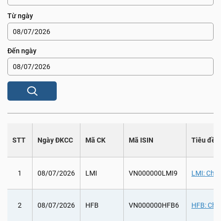
Từ ngày
Đến ngày
STT
Ngày ĐKCC
Mã CK
Mã ISIN
Tiêu đề
1
08/07/2026
LMI
VN000000LMI9
LMI: Chi 
2
08/07/2026
HFB
VN000000HFB6
HFB: Chi 