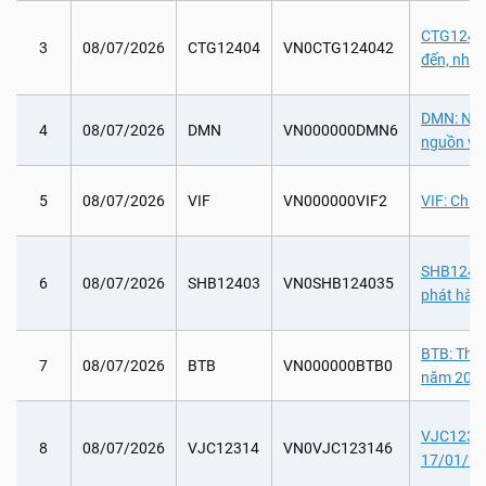
CTG12404:
3
08/07/2026
CTG12404
VN0CTG124042
đến, như
DMN: Nhận
4
08/07/2026
DMN
VN000000DMN6
nguồn vố
5
08/07/2026
VIF
VN000000VIF2
VIF: Chi 
SHB12403:
6
08/07/2026
SHB12403
VN0SHB124035
phát hàn
BTB: Thực
7
08/07/2026
BTB
VN000000BTB0
năm 202
VJC12314:
8
08/07/2026
VJC12314
VN0VJC123146
17/01/20