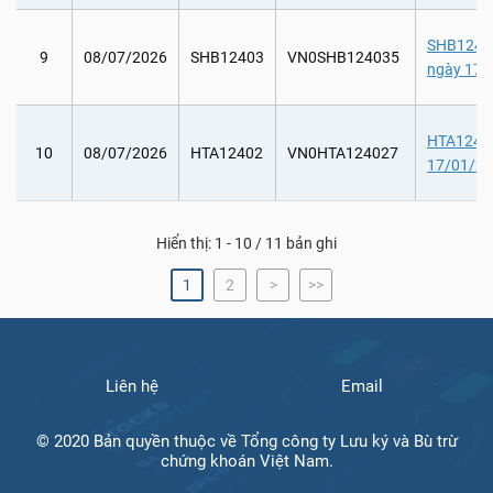
SHB12403:
9
08/07/2026
SHB12403
VN0SHB124035
ngày 17/
HTA12402:
10
08/07/2026
HTA12402
VN0HTA124027
17/01/20
Hiển thị: 1 - 10 / 11 bản ghi
1
2
>
>>
Liên hệ
Email
© 2020 Bản quyền thuộc về Tổng công ty Lưu ký và Bù trừ
chứng khoán Việt Nam.