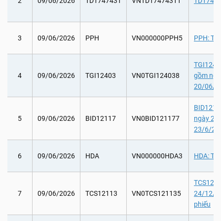
2
09/06/2026
TD1747431
VNTD17474311
TD174743
3
09/06/2026
PPH
VN000000PPH5
PPH: Trả
TGI12403:
4
09/06/2026
TGI12403
VN0TGI124038
gồm ngà
20/06/2
BID12117
5
09/06/2026
BID12117
VN0BID121177
ngày 23
23/6/20
6
09/06/2026
HDA
VN000000HDA3
HDA: Tổ 
TCS12113
7
09/06/2026
TCS12113
VN0TCS121135
24/12/20
phiếu