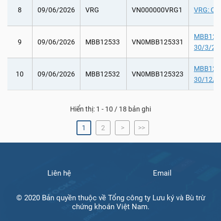
8
09/06/2026
VRG
VN000000VRG1
VRG: Chi
MBB12533
9
09/06/2026
MBB12533
VN0MBB125331
30/3/20
MBB12532
10
09/06/2026
MBB12532
VN0MBB125323
30/12/2
Hiển thị: 1 - 10 / 18 bản ghi
1
2
>
>>
Liên hệ
Email
© 2020 Bản quyền thuộc về Tổng công ty Lưu ký và Bù trừ
chứng khoán Việt Nam.