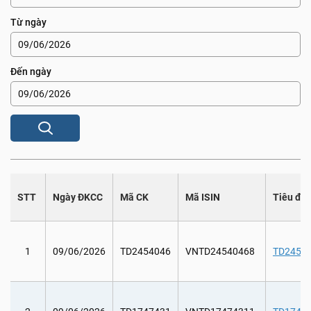
Từ ngày
Đến ngày
STT
Ngày ĐKCC
Mã CK
Mã ISIN
Tiêu đề
1
09/06/2026
TD2454046
VNTD24540468
TD245404