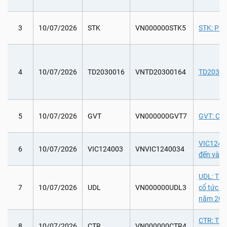
3
10/07/2026
STK
VN000000STK5
STK: Phá
4
10/07/2026
TD2030016
VNTD20300164
TD203001
5
10/07/2026
GVT
VN000000GVT7
GVT: Chi 
VIC12400
6
10/07/2026
VIC124003
VNVIC1240034
đến và k
UDL: Tha
7
10/07/2026
UDL
VN000000UDL3
cổ tức b
năm 202
CTR: Trả
8
10/07/2026
CTR
VN000000CTR4