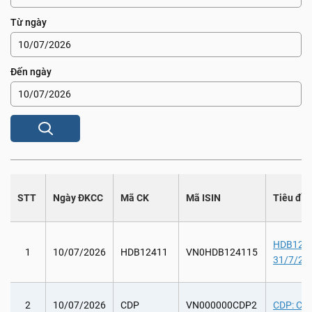
Từ ngày
Đến ngày
STT
Ngày ĐKCC
Mã CK
Mã ISIN
Tiêu đề
HDB12411
1
10/07/2026
HDB12411
VN0HDB124115
31/7/202
2
10/07/2026
CDP
VN000000CDP2
CDP: Chi