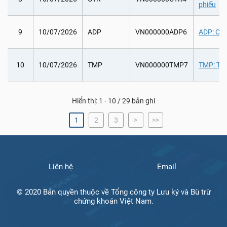
phiếu
9
10/07/2026
ADP
VN000000ADP6
ADP: Chi 
10
10/07/2026
TMP
VN000000TMP7
TMP: Trả
Hiển thị: 1 - 10 / 29 bản ghi
1
2
3
>
>>
Liên hệ
Email
© 2020 Bản quyền thuộc về Tổng công ty Lưu ký và Bù trừ
chứng khoán Việt Nam.