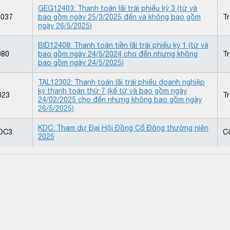
GEG12403: Thanh toán lãi trái phiếu kỳ 3 (từ và
037
bao gồm ngày 25/3/2025 đến và không bao gồm
Tr
ngày 26/5/2025)
BID12408: Thanh toán tiền lãi trái phiếu kỳ 1 (từ và
080
bao gồm ngày 24/5/2024 cho đến nhưng không
Tr
bao gồm ngày 24/5/2025)
TAL12302: Thanh toán lãi trái phiếu doanh nghiệp
kỳ thanh toán thứ 7 (kể từ và bao gồm ngày
023
Tr
24/02/2025 cho đến nhưng không bao gồm ngày
26/5/2025)
KDC: Tham dự Đại Hội Đồng Cổ Đông thường niên
DC3
C
2025