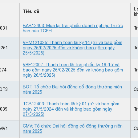
L
Tiêu đề
k
BAB12403: Mua lại trái phiếu doanh nghiệp trước
031
Tr
hạn của TCPH
VHM121025: Thanh toán lãi kỳ 14 (từ và bao gồm
251
ngày 25/02/2025 đến và không bao gồm ngày
Tr
25/5/2025)
VRE12007: Thanh toán lãi trái phiếu kỳ 19 (từ và
074
bao gồm ngày 26/02/2025 đến và không bao gồm
Tr
ngày 26/5/2025)
BOT: Tổ chức Đại hội đồng cổ đông thường niên
OT3
C
năm 2025
TCB12403: Thanh toán lãi kỳ 01 (từ và bao gồm
039
ngày 27/5/2024 đến và không bao gồm ngày
Tr
27/5/2025)
CMV: Tổ chức Đại hội đồng cổ đông thường niên
MV1
C
năm 2025