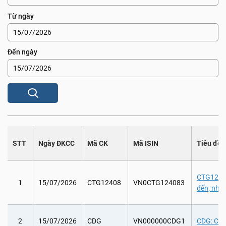
Từ ngày
Đến ngày
STT
Ngày ĐKCC
Mã CK
Mã ISIN
Tiêu đề
CTG12408:
1
15/07/2026
CTG12408
VN0CTG124083
đến, như
2
15/07/2026
CDG
VN000000CDG1
CDG: Chi 