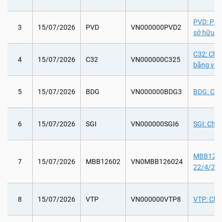
PVD: Phá
3
15/07/2026
PVD
VN000000PVD2
sở hữu
C32: Chi 
4
15/07/2026
C32
VN000000C325
bằng văn
5
15/07/2026
BDG
VN000000BDG3
BDG: Chi 
6
15/07/2026
SGI
VN000000SGI6
SGI: Chi 
MBB12602
7
15/07/2026
MBB12602
VN0MBB126024
22/4/202
8
15/07/2026
VTP
VN000000VTP8
VTP: Chi