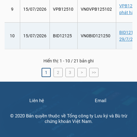
VPB12510
9
15/07/2026
VPB12510
VN0VPB125102
phát hàn
BID12125:
10
15/07/2026
BID12125
VN0BID121250
29/7/202
Hiển thị: 1 - 10 / 21 bản ghi
1
2
3
>
>>
Liên hệ
Email
© 2020 Bản quyền thuộc về Tổng công ty Lưu ký và Bù trừ
chứng khoán Việt Nam.