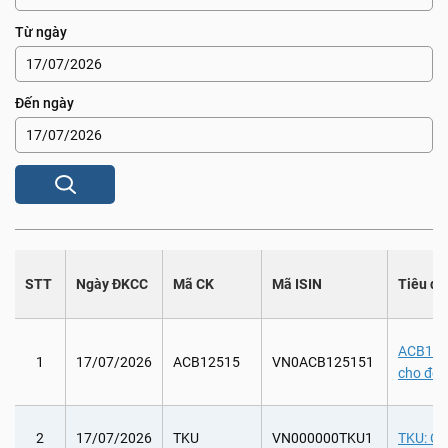
Từ ngày
Đến ngày
STT
Ngày ĐKCC
Mã CK
Mã ISIN
Tiêu đề
ACB1251
1
17/07/2026
ACB12515
VN0ACB125151
cho đến
2
17/07/2026
TKU
VN000000TKU1
TKU: Ch