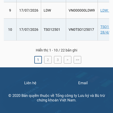
9
17/07/2026
LDW
VN000000LDW9
LDW: Ch
TSO1250
10
17/07/2026
TSO12501
VN0TSO125017
28/4/20
Hiển thị: 1 - 10 / 22 bản ghi
1
2
3
>
>>
Liên hệ
Email
© 2020 Bản quyền thuộc về Tổng công ty Lưu ký và Bù trừ
chứng khoán Việt Nam.