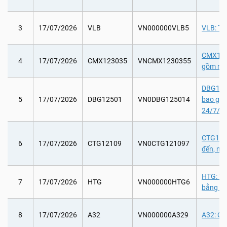
3
17/07/2026
VLB
VN000000VLB5
VLB: Th
CMX12303
4
17/07/2026
CMX123035
VNCMX1230355
gồm ngà
DBG1250
5
17/07/2026
DBG12501
VN0DBG125014
bao gồ
24/7/2
CTG1210
6
17/07/2026
CTG12109
VN0CTG121097
đến, nh
HTG: Tr
7
17/07/2026
HTG
VN000000HTG6
bằng cổ
8
17/07/2026
A32
VN000000A329
A32: Chi