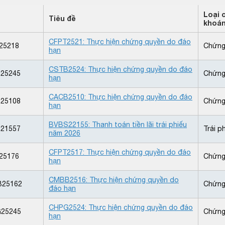
Loại 
Tiêu đề
khoá
CFPT2521: Thực hiện chứng quyền do đáo
25218
Chứng
hạn
CSTB2524: Thực hiện chứng quyền do đáo
25245
Chứng
hạn
CACB2510: Thực hiện chứng quyền do đáo
25108
Chứng
hạn
BVBS22155: Thanh toán tiền lãi trái phiếu
21557
Trái p
năm 2026
CFPT2517: Thực hiện chứng quyền do đáo
25176
Chứng
hạn
CMBB2516: Thực hiện chứng quyền do
25162
Chứng
đáo hạn
CHPG2524: Thực hiện chứng quyền do đáo
25245
Chứng
hạn