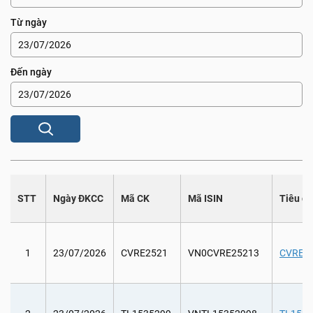
Từ ngày
Đến ngày
STT
Ngày ĐKCC
Mã CK
Mã ISIN
Tiêu đ
1
23/07/2026
CVRE2521
VN0CVRE25213
CVRE25