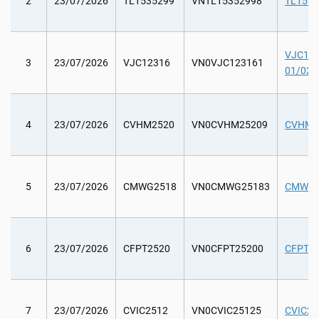
2
23/07/2026
TL1535299
VNTL15352998
TL15352
VJC1231
3
23/07/2026
VJC12316
VN0VJC123161
01/02/
4
23/07/2026
CVHM2520
VN0CVHM25209
CVHM25
5
23/07/2026
CMWG2518
VN0CMWG25183
CMWG25
6
23/07/2026
CFPT2520
VN0CFPT25200
CFPT25
7
23/07/2026
CVIC2512
VN0CVIC25125
CVIC251