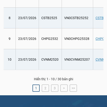
8
23/07/2026
CSTB2525
VN0CSTB25252
CSTB25
9
23/07/2026
CHPG2532
VN0CHPG25328
CHPG25
10
23/07/2026
CVNM2520
VN0CVNM25207
CVNM25
Hiển thị: 1 - 10 / 30 bản ghi
1
2
3
>
>>