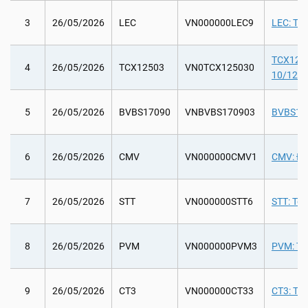
3
26/05/2026
LEC
VN000000LEC9
LEC: Th
TCX12503
4
26/05/2026
TCX12503
VN0TCX125030
10/12/2
5
26/05/2026
BVBS17090
VNBVBS170903
BVBS1709
6
26/05/2026
CMV
VN000000CMV1
CMV: Đạ
7
26/05/2026
STT
VN000000STT6
STT: Tổ 
8
26/05/2026
PVM
VN000000PVM3
PVM: Th
9
26/05/2026
CT3
VN000000CT33
CT3: Tổ 