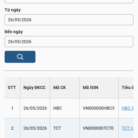
Từ ngày
Đến ngày
STT
Ngày ĐKCC
Mã CK
Mã ISIN
Tiêu đề
1
26/05/2026
HBC
VN000000HBC3
HBC: Đạ
2
26/05/2026
TCT
VN000000TCT0
TCT: Họ