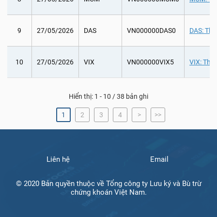
9
27/05/2026
DAS
VN000000DAS0
DAS: Tha
10
27/05/2026
VIX
VN000000VIX5
VIX: Tha
Hiển thị: 1 - 10 / 38 bản ghi
1
2
3
4
>
>>
Liên hệ
Email
© 2020 Bản quyền thuộc về Tổng công ty Lưu ký và Bù trừ
chứng khoán Việt Nam.