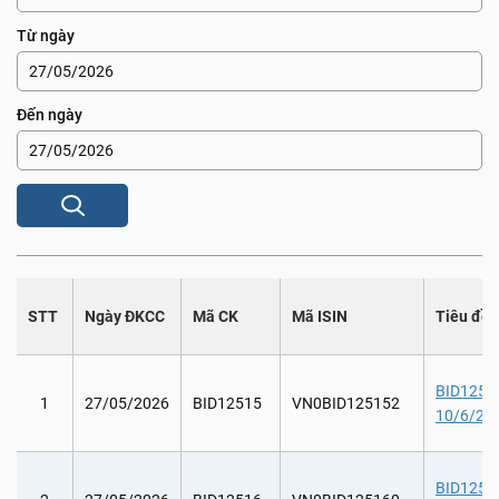
Từ ngày
Đến ngày
STT
Ngày ĐKCC
Mã CK
Mã ISIN
Tiêu đề
BID12515:
1
27/05/2026
BID12515
VN0BID125152
10/6/202
BID12516: