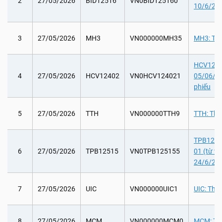
2
27/05/2026
BID12516
VN0BID125160
10/6/202
3
27/05/2026
MH3
VN000000MH35
MH3: Tổ 
HCV12402
4
27/05/2026
HCV12402
VN0HCV124021
05/06/20
phiếu
5
27/05/2026
TTH
VN000000TTH9
TTH: Tha
TPB12515:
6
27/05/2026
TPB12515
VN0TPB125155
01 (từ v
24/6/20
7
27/05/2026
UIC
VN000000UIC1
UIC: Tha
8
27/05/2026
MCM
VN000000MCM0
MCM: Trả 