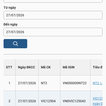
Từ ngày
Đến ngày
STT
Ngày ĐKCC
Mã CK
Mã ISIN
Tiêu đề
1
27/07/2026
NT2
VN000000NT22
NT2: Lấy
VIC12504
2
27/07/2026
VIC12504
VN0VIC125043
ngày 05/