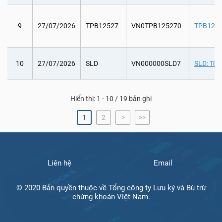
9
27/07/2026
TPB12527
VN0TPB125270
TPB12527
10
27/07/2026
SLD
VN000000SLD7
SLD: Tổ 
Hiển thị: 1 - 10 / 19 bản ghi
1
2
>
>>
Liên hệ
Email
© 2020 Bản quyền thuộc về Tổng công ty Lưu ký và Bù trừ
chứng khoán Việt Nam.