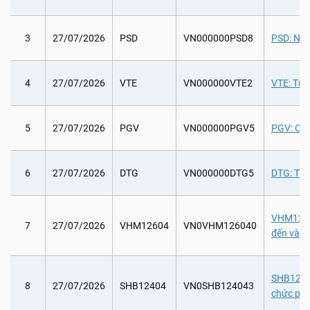
3
27/07/2026
PSD
VN000000PSD8
PSD: Nhậ
4
27/07/2026
VTE
VN000000VTE2
VTE: Trả
5
27/07/2026
PGV
VN000000PGV5
PGV: Chi
6
27/07/2026
DTG
VN000000DTG5
DTG: Trả
VHM12604
7
27/07/2026
VHM12604
VN0VHM126040
đến và k
SHB12404
8
27/07/2026
SHB12404
VN0SHB124043
chức phá