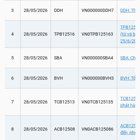
3
28/05/2026
DDH
VN000000DDH7
DDH: Tham
TPB12516: 
4
28/05/2026
TPB12516
VN0TPB125163
(từ và ba
25/6/202
5
28/05/2026
SBA
VN000000SBA4
SBA: Chi 
6
28/05/2026
BVH
VN000000BVH3
BVH: Tổ c
TCB12513:
7
28/05/2026
TCB12513
VN0TCB125135
phát hàn
ACB12508:
8
28/05/2026
ACB12508
VN0ACB125086
đến, như