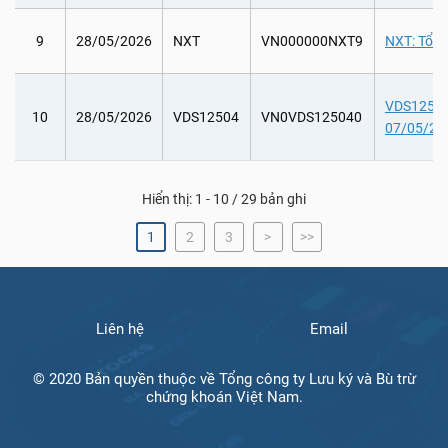
9
28/05/2026
NXT
VN000000NXT9
NXT: Tổ c
VDS12504:
10
28/05/2026
VDS12504
VN0VDS125040
07/05/20
Hiển thị: 1 - 10 / 29 bản ghi
1
2
3
>
>>
Liên hệ
Email
© 2020 Bản quyền thuộc về Tổng công ty Lưu ký và Bù trừ
chứng khoán Việt Nam.