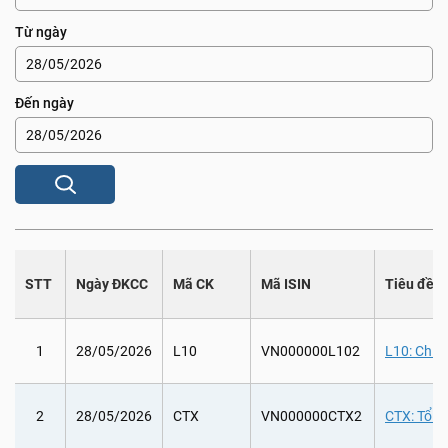
Từ ngày
Đến ngày
STT
Ngày ĐKCC
Mã CK
Mã ISIN
Tiêu đề
1
28/05/2026
L10
VN000000L102
L10: Chi 
2
28/05/2026
CTX
VN000000CTX2
CTX: Tổ c