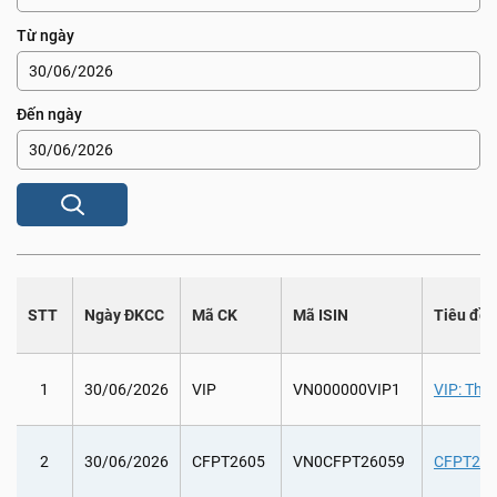
Từ ngày
Đến ngày
STT
Ngày ĐKCC
Mã CK
Mã ISIN
Tiêu đề
1
30/06/2026
VIP
VN000000VIP1
VIP: Tha
2
30/06/2026
CFPT2605
VN0CFPT26059
CFPT2605