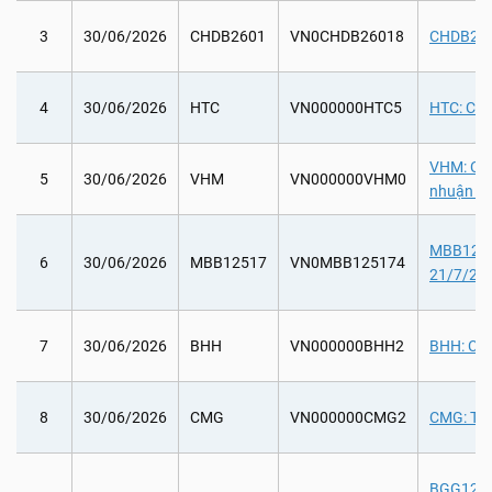
3
30/06/2026
CHDB2601
VN0CHDB26018
CHDB2601
4
30/06/2026
HTC
VN000000HTC5
HTC: Chi
VHM: Chi 
5
30/06/2026
VHM
VN000000VHM0
nhuận sa
MBB12517
6
30/06/2026
MBB12517
VN0MBB125174
21/7/202
7
30/06/2026
BHH
VN000000BHH2
BHH: Chi
8
30/06/2026
CMG
VN000000CMG2
CMG: Tha
BGG12104