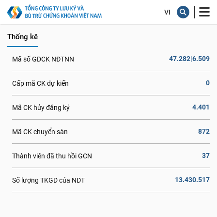
...
Thống kê
47.282|6.509
Mã số GDCK NĐTNN
0
Cấp mã CK dự kiến
4.401
Mã CK hủy đăng ký
872
Mã CK chuyển sàn
37
Thành viên đã thu hồi GCN
13.430.517
Số lượng TKGD của NĐT