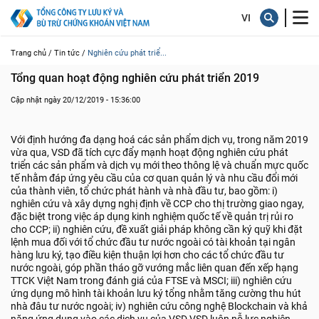
Trang chủ /
Tin tức /
Nghiên cứu phát triể...
Tổng quan hoạt động nghiên cứu phát triển 2019
Cập nhật ngày 20/12/2019 - 15:36:00
Với định hướng đa dạng hoá các sản phẩm dịch vụ, trong năm 2019
vừa qua, VSD đã tích cực đẩy mạnh hoạt động nghiên cứu phát
triển các sản phẩm và dịch vụ mới theo thông lệ và chuẩn mực quốc
tế nhằm đáp ứng yêu cầu của cơ quan quản lý và nhu cầu đổi mới
của thành viên, tổ chức phát hành và nhà đầu tư, bao gồm: i)
nghiên cứu và xây dựng nghị định về CCP cho thị trường giao ngay,
đặc biệt trong việc áp dụng kinh nghiệm quốc tế về quản trị rủi ro
cho CCP; ii) nghiên cứu, đề xuất giải pháp không cần ký quỹ khi đặt
lệnh mua đối với tổ chức đầu tư nước ngoài có tài khoản tại ngân
hàng lưu ký, tạo điều kiện thuận lợi hơn cho các tổ chức đầu tư
nước ngoài, góp phần tháo gỡ vướng mắc liên quan đến xếp hạng
TTCK Việt Nam trong đánh giá của FTSE và MSCI; iii) nghiên cứu
ứng dụng mô hình tài khoản lưu ký tổng nhằm tăng cường thu hút
nhà đâu tư nước ngoài; iv) nghiên cứu công nghệ Blockchain và khả