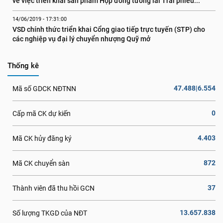
về việc triển khai sản phẩm Hợp đồng tương lai Trái phiếu...
14/06/2019 - 17:31:00
VSD chính thức triển khai Cổng giao tiếp trực tuyến (STP) cho 
các nghiệp vụ đại lý chuyển nhượng Quỹ mở
Thống kê
47.488|6.554
Mã số GDCK NĐTNN
0
Cấp mã CK dự kiến
4.403
Mã CK hủy đăng ký
872
Mã CK chuyển sàn
37
Thành viên đã thu hồi GCN
13.657.838
Số lượng TKGD của NĐT