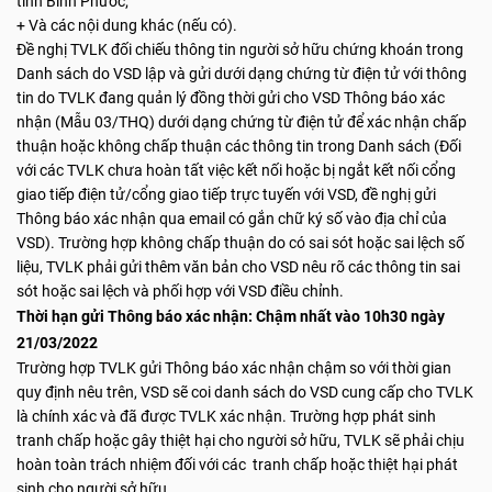
tỉnh Bình Phước;
+ Và các nội dung khác (nếu có).
Đề nghị TVLK đối chiếu thông tin người sở hữu chứng khoán trong
Danh sách do VSD lập và gửi dưới dạng chứng từ điện tử với thông
tin do TVLK đang quản lý đồng thời gửi cho VSD Thông báo xác
nhận (Mẫu 03/THQ) dưới dạng chứng từ điện tử để xác nhận chấp
thuận hoặc không chấp thuận các thông tin trong Danh sách (Đối
với các TVLK chưa hoàn tất việc kết nối hoặc bị ngắt kết nối cổng
giao tiếp điện tử/cổng giao tiếp trực tuyến với VSD, đề nghị gửi
Thông báo xác nhận qua email có gắn chữ ký số vào địa chỉ của
VSD). Trường hợp không chấp thuận do có sai sót hoặc sai lệch số
liệu, TVLK phải gửi thêm văn bản cho VSD nêu rõ các thông tin sai
sót hoặc sai lệch và phối hợp với VSD điều chỉnh.
Thời
hạn gửi Thông báo xác nhận:
Chậm nhất vào 10h30 ngày
21/03/2022
Trường hợp TVLK gửi Thông báo xác nhận chậm so với thời gian
quy định nêu trên, VSD sẽ coi danh sách do VSD cung cấp cho TVLK
là chính xác và đã được TVLK xác nhận. Trường hợp phát sinh
tranh chấp hoặc gây thiệt hại cho người sở hữu, TVLK sẽ phải chịu
hoàn toàn trách nhiệm đối với các tranh chấp hoặc thiệt hại phát
sinh cho người sở hữu.