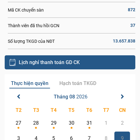
872
Mã CK chuyển sàn
37
Thành viên đã thu hồi GCN
13.657.838
Số lượng TKGD của NĐT
Lịch nghỉ thanh toán GD CK
Thực hiện quyền
Hạch toán TKGD
Tháng 08
2026
T2
T3
T4
T5
T6
T7
CN
27
28
29
30
31
1
2
3
4
5
6
7
8
9