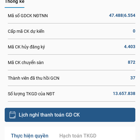
Thống kê
47.488|6.554
Mã số GDCK NĐTNN
0
Cấp mã CK dự kiến
4.403
Mã CK hủy đăng ký
872
Mã CK chuyển sàn
37
Thành viên đã thu hồi GCN
13.657.838
Số lượng TKGD của NĐT
Lịch nghỉ thanh toán GD CK
Thực hiện quyền
Hạch toán TKGD