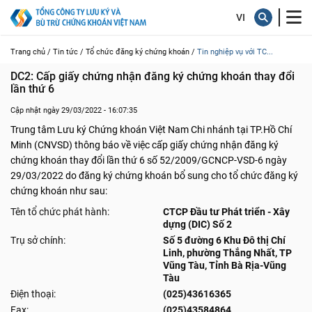
Trang chủ /
Tin tức /
Tổ chức đăng ký chứng khoán /
Tin nghiệp vụ với TC...
DC2: Cấp giấy chứng nhận đăng ký chứng khoán thay đổi 
lần thứ 6
Cập nhật ngày 29/03/2022 - 16:07:35
Trung tâm Lưu ký Chứng khoán Việt Nam Chi nhánh tại TP.Hồ Chí
Minh (CNVSD) thông báo về việc cấp giấy chứng nhận đăng ký
chứng khoán thay đổi lần thứ 6 số 52/2009/GCNCP-VSD-6 ngày
29/03/2022 do đăng ký chứng khoán bổ sung cho tổ chức đăng ký
chứng khoán như sau:
Tên tổ chức phát hành:
CTCP Đầu tư Phát triển - Xây
dựng (DIC) Số 2
Trụ sở chính:
Số 5 đường 6 Khu Đô thị Chí
Linh, phường Thắng Nhất, TP
Vũng Tàu, Tỉnh Bà Rịa-Vũng
Tàu
Điện thoại:
(025)43616365
Fax:
(025)43584864