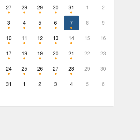
27
28
29
30
31
1
2
3
4
5
6
7
8
9
10
11
12
13
14
15
16
17
18
19
20
21
22
23
24
25
26
27
28
29
30
31
1
2
3
4
5
6