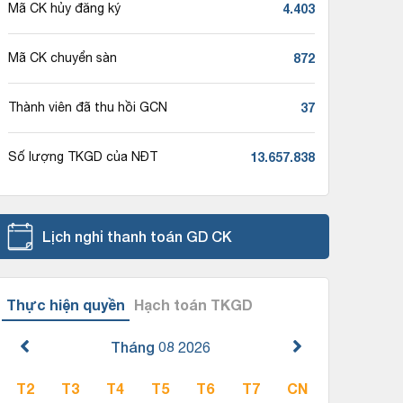
4.403
Mã CK hủy đăng ký
872
Mã CK chuyển sàn
37
Thành viên đã thu hồi GCN
13.657.838
Số lượng TKGD của NĐT
Lịch nghỉ thanh toán GD CK
Thực hiện quyền
Hạch toán TKGD
Tháng 08
2026
T2
T3
T4
T5
T6
T7
CN