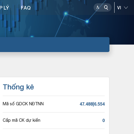
P LÝ
FAQ
Thống kê
47.488|6.554
Mã số GDCK NĐTNN
0
Cấp mã CK dự kiến