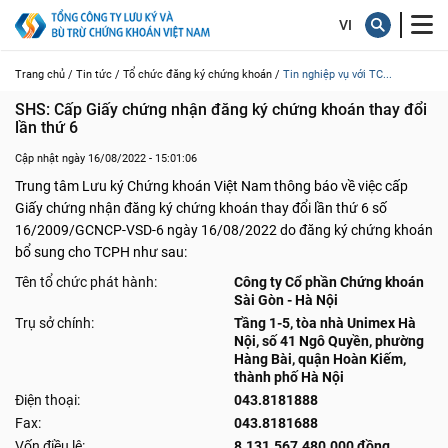
Trang chủ /
Tin tức /
Tổ chức đăng ký chứng khoán /
Tin nghiệp vụ với TC...
SHS: Cấp Giấy chứng nhận đăng ký chứng khoán thay đổi 
lần thứ 6
Cập nhật ngày 16/08/2022 - 15:01:06
Trung tâm Lưu ký Chứng khoán Việt Nam thông báo về việc cấp
Giấy chứng nhận đăng ký chứng khoán thay đổi lần thứ 6 số
16/2009/GCNCP-VSD-6 ngày 16/08/2022 do đăng ký chứng khoán
bổ sung cho TCPH như sau:
Tên tổ chức phát hành:
Công ty Cổ phần Chứng khoán
Sài Gòn - Hà Nội
Trụ sở chính:
Tầng 1-5, tòa nhà Unimex Hà
Nội, số 41 Ngô Quyền, phường
Hàng Bài, quận Hoàn Kiếm,
thành phố Hà Nội
Điện thoại:
043.8181888
Fax:
043.8181688
Vốn điều lệ:
8.131.567.480.000 đồng