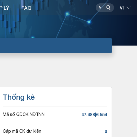
P LÝ
FAQ
Thống kê
47.488|6.554
Mã số GDCK NĐTNN
0
Cấp mã CK dự kiến