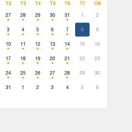
T2
T3
T4
T5
T6
T7
CN
27
28
29
30
31
1
2
3
4
5
6
7
8
9
10
11
12
13
14
15
16
17
18
19
20
21
22
23
24
25
26
27
28
29
30
31
1
2
3
4
5
6