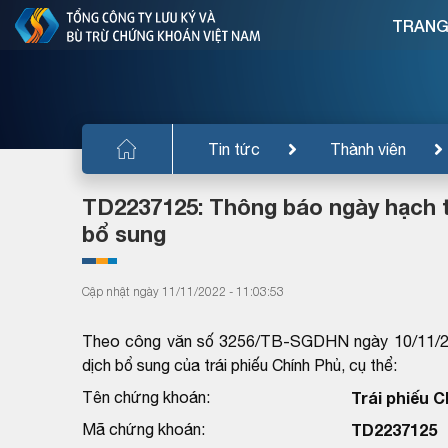
TRANG
Tin tức
Thành viên
TD2237125: Thông báo ngày hạch t
bổ sung
Cập nhật ngày 11/11/2022 - 11:03:53
Theo công văn số 3256/TB-SGDHN ngày 10/11/20
dịch bổ sung của trái phiếu Chính Phủ, cụ thể:
Tên chứng khoán:
Trái phiếu 
Mã chứng khoán:
TD2237125