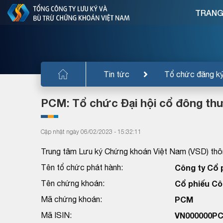
TRANG
Tin tức
Tổ chức đăng k
PCM: Tổ chức Đại hội cổ đông th
Cập nhật ngày 06/02/2023 - 15:32:11
Trung tâm Lưu ký Chứng khoán Việt Nam (VSD) thôn
Tên tổ chức phát hành:
Công ty Cổ 
Tên chứng khoán:
Cổ phiếu Cô
Mã chứng khoán:
PCM
Mã ISIN:
VN000000P