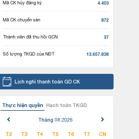
4.403
Mã CK hủy đăng ký
872
Mã CK chuyển sàn
37
Thành viên đã thu hồi GCN
13.657.838
Số lượng TKGD của NĐT
Lịch nghỉ thanh toán GD CK
Thực hiện quyền
Hạch toán TKGD
Tháng 08
2026
T2
T3
T4
T5
T6
T7
CN