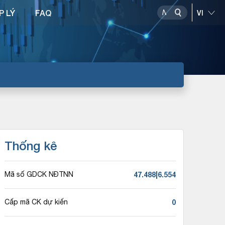
P LÝ
FAQ
Thống kê
47.488|6.554
Mã số GDCK NĐTNN
0
Cấp mã CK dự kiến