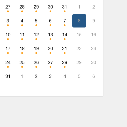
27
28
29
30
31
1
2
3
4
5
6
7
8
9
10
11
12
13
14
15
16
17
18
19
20
21
22
23
24
25
26
27
28
29
30
31
1
2
3
4
5
6