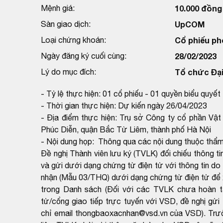
Mệnh giá:
10.000 đồng
Sàn giao dịch:
UpCOM
Loại chứng khoán:
Cổ phiếu ph
Ngày đăng ký cuối cùng:
28/02/2023
Lý do mục đích:
Tổ chức Đại
- Tỷ lệ thực hiện: 01 cổ phiếu - 01 quyền biểu quyết
- Thời gian thực hiện: Dự kiến ngày 26/04/2023
- Địa điểm thực hiện: Trụ sở Công ty cổ phần Vậ
Phúc Diễn, quận Bắc Từ Liêm, thành phố Hà Nội
- Nội dung họp: Thông qua các nội dung thuộc thẩm
Đề nghị Thành viên lưu ký (TVLK) đối chiếu thông 
và gửi dưới dạng chứng từ điện tử với thông tin d
nhận (Mẫu 03/THQ) dưới dạng chứng từ điện tử để 
trong Danh sách (Đối với các TVLK chưa hoàn tất
tử/cổng giao tiếp trực tuyến với VSD, đề nghị gử
chỉ email thongbaoxacnhan@vsd.vn của VSD). Trườ