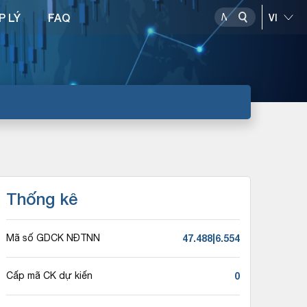
P LÝ
FAQ
Thống kê
47.488|6.554
Mã số GDCK NĐTNN
0
Cấp mã CK dự kiến