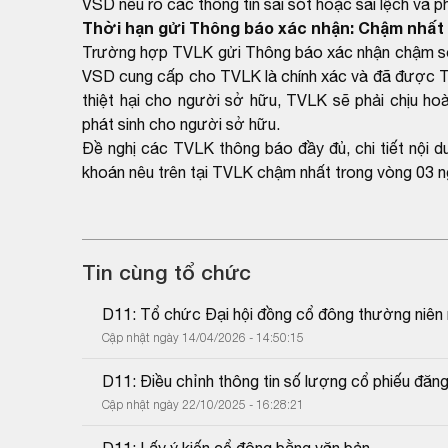
VSD nêu rõ các thông tin sai sót hoặc sai lệch và p
Thời hạn gửi Thông báo xác nhận: Chậm nhất 
Trường hợp TVLK gửi Thông báo xác nhận chậm so v
VSD cung cấp cho TVLK là chính xác và đã được T
thiệt hại cho người sở hữu, TVLK sẽ phải chịu hoà
phát sinh cho người sở hữu.
Đề nghị các TVLK thông báo đầy đủ, chi tiết nội 
khoán nêu trên tại TVLK chậm nhất trong vòng 03 n
Tin cùng tổ chức
D11: Tổ chức Đại hội đồng cổ đông thường niên
Cập nhật ngày 14/04/2026 - 14:50:15
D11: Điều chỉnh thông tin số lượng cổ phiếu đăng
Cập nhật ngày 22/10/2025 - 16:28:21
D11: Lấy ý kiến cổ đông bằng văn bản