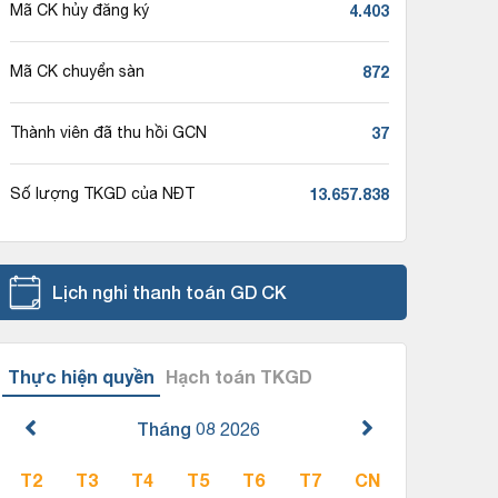
4.403
Mã CK hủy đăng ký
872
Mã CK chuyển sàn
37
Thành viên đã thu hồi GCN
13.657.838
Số lượng TKGD của NĐT
Lịch nghỉ thanh toán GD CK
Thực hiện quyền
Hạch toán TKGD
Tháng 08
2026
T2
T3
T4
T5
T6
T7
CN