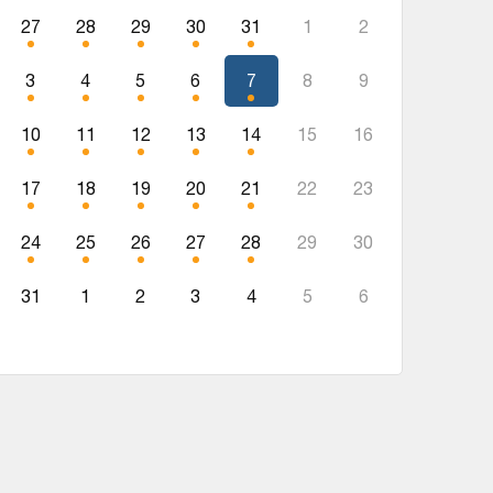
27
28
29
30
31
1
2
3
4
5
6
7
8
9
10
11
12
13
14
15
16
17
18
19
20
21
22
23
24
25
26
27
28
29
30
31
1
2
3
4
5
6