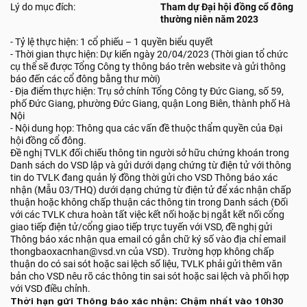
Lý do mục đích:
Tham dự Đại hội đồng cổ đông
thường niên năm 2023
- Tỷ lệ thực hiện: 1 cổ phiếu – 1 quyền biểu quyết
- Thời gian thực hiện: Dự kiến ngày 20/04/2023 (Thời gian tổ chức
cụ thể sẽ được Tổng Công ty thông báo trên website và gửi thông
báo đến các cổ đông bằng thư mời)
- Địa điểm thực hiện: Trụ sở chính Tổng Công ty Đức Giang, số 59,
phố Đức Giang, phường Đức Giang, quận Long Biên, thành phố Hà
Nội
- Nội dung họp: Thông qua các vấn đề thuộc thẩm quyền của Đại
hội đồng cổ đông.
Đề nghị TVLK đối chiếu thông tin người sở hữu chứng khoán trong
Danh sách do VSD lập và gửi dưới dạng chứng từ điện tử với thông
tin do TVLK đang quản lý đồng thời gửi cho VSD Thông báo xác
nhận (Mẫu 03/THQ) dưới dạng chứng từ điện tử để xác nhận chấp
thuận hoặc không chấp thuận các thông tin trong Danh sách (Đối
với các TVLK chưa hoàn tất việc kết nối hoặc bị ngắt kết nối cổng
giao tiếp điện tử/cổng giao tiếp trực tuyến với VSD, đề nghị gửi
Thông báo xác nhận qua email có gắn chữ ký số vào địa chỉ email
thongbaoxacnhan@vsd.vn của VSD). Trường hợp không chấp
thuận do có sai sót hoặc sai lệch số liệu, TVLK phải gửi thêm văn
bản cho VSD nêu rõ các thông tin sai sót hoặc sai lệch và phối hợp
với VSD điều chỉnh.
Thời hạn gửi Thông báo xác nhận: Chậm nhất vào 10h30