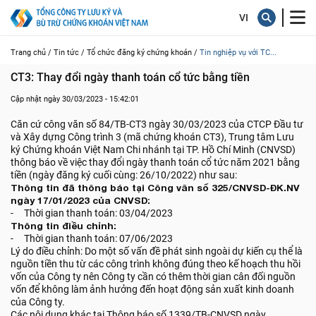
Trang chủ /
Tin tức /
Tổ chức đăng ký chứng khoán /
Tin nghiệp vụ với TC...
CT3: Thay đổi ngày thanh toán cổ tức bằng tiền
Cập nhật ngày 30/03/2023 - 15:42:01
Căn cứ công văn số 84/TB-CT3 ngày 30/03/2023 của CTCP Đầu tư
và Xây dựng Công trình 3 (mã chứng khoán CT3), Trung tâm Lưu
ký Chứng khoán Việt Nam Chi nhánh tại TP. Hồ Chí Minh (CNVSD)
thông báo về việc thay đổi ngày thanh toán cổ tức năm 2021 bằng
tiền (ngày đăng ký cuối cùng: 26/10/2022) như sau:
Thông tin đã thông báo tại Công văn số 325/CNVSD-ĐK.NV
ngày 17/01/2023 của CNVSD:
- Thời gian thanh toán: 03/04/2023
Thông tin điều chỉnh:
- Thời gian thanh toán: 07/06/2023
Lý do điều chỉnh: Do một số vấn đề phát sinh ngoài dự kiến cụ thể là
nguồn tiền thu từ các công trình không đúng theo kế hoạch thu hồi
vốn của Công ty nên Công ty cần có thêm thời gian cân đối nguồn
vốn để không làm ảnh hưởng đến hoạt động sản xuất kinh doanh
của Công ty.
Các nội dung khác tại Thông báo số 1339/TB-CNVSD ngày