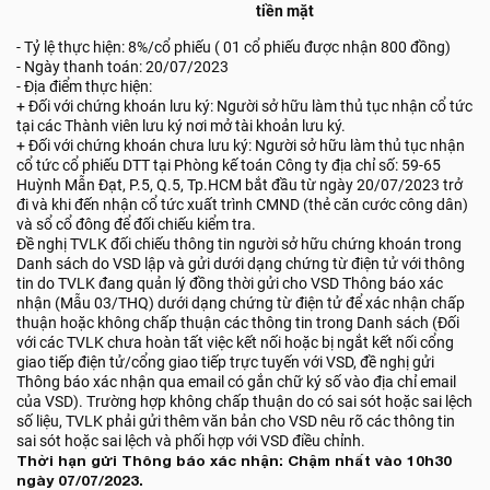
tiền mặt
- Tỷ lệ thực hiện: 8%/cổ phiếu ( 01 cổ phiếu được nhận 800 đồng)
- Ngày thanh toán: 20/07/2023
- Địa điểm thực hiện:
+ Đối với chứng khoán lưu ký: Người sở hữu làm thủ tục nhận cổ tức
tại các Thành viên lưu ký nơi mở tài khoản lưu ký.
+ Đối với chứng khoán chưa lưu ký: Người sở hữu làm thủ tục nhận
cổ tức cổ phiếu DTT tại Phòng kế toán Công ty địa chỉ số: 59-65
Huỳnh Mẫn Đạt, P.5, Q.5, Tp.HCM bắt đầu từ ngày 20/07/2023 trở
đi và khi đến nhận cổ tức xuất trình CMND (thẻ căn cước công dân)
và sổ cổ đông để đối chiếu kiểm tra.
Đề nghị TVLK đối chiếu thông tin người sở hữu chứng khoán trong
Danh sách do VSD lập và gửi dưới dạng chứng từ điện tử với thông
tin do TVLK đang quản lý đồng thời gửi cho VSD Thông báo xác
nhận (Mẫu 03/THQ) dưới dạng chứng từ điện tử để xác nhận chấp
thuận hoặc không chấp thuận các thông tin trong Danh sách (Đối
với các TVLK chưa hoàn tất việc kết nối hoặc bị ngắt kết nối cổng
giao tiếp điện tử/cổng giao tiếp trực tuyến với VSD, đề nghị gửi
Thông báo xác nhận qua email có gắn chữ ký số vào địa chỉ email
của VSD). Trường hợp không chấp thuận do có sai sót hoặc sai lệch
số liệu, TVLK phải gửi thêm văn bản cho VSD nêu rõ các thông tin
sai sót hoặc sai lệch và phối hợp với VSD điều chỉnh.
Thời hạn gửi Thông báo xác nhận: Chậm nhất vào 10h30
ngày 07/07/2023.