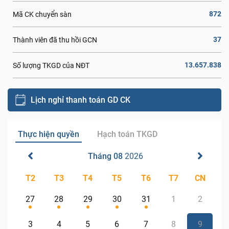
872
Mã CK chuyển sàn
37
Thành viên đã thu hồi GCN
13.657.838
Số lượng TKGD của NĐT
Lịch nghỉ thanh toán GD CK
Thực hiện quyền
Hạch toán TKGD
Tháng 08
2026
T2
T3
T4
T5
T6
T7
CN
27
28
29
30
31
1
2
3
4
5
6
7
8
9