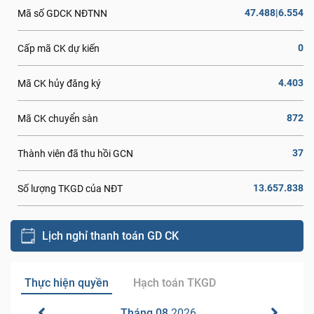
47.488|6.554
Mã số GDCK NĐTNN
0
Cấp mã CK dự kiến
4.403
Mã CK hủy đăng ký
872
Mã CK chuyển sàn
37
Thành viên đã thu hồi GCN
13.657.838
Số lượng TKGD của NĐT
Lịch nghỉ thanh toán GD CK
Thực hiện quyền
Hạch toán TKGD
Tháng 08
2026