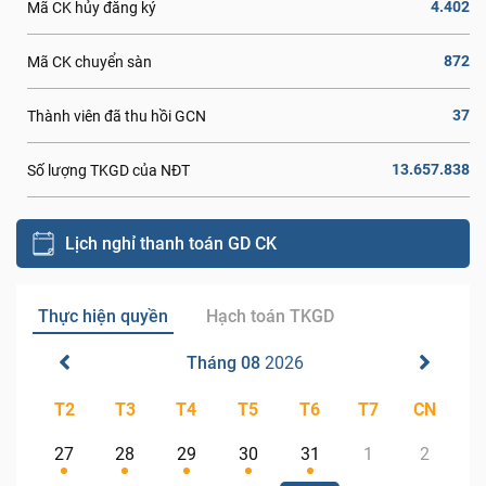
4.402
Mã CK hủy đăng ký
872
Mã CK chuyển sàn
37
Thành viên đã thu hồi GCN
13.657.838
Số lượng TKGD của NĐT
Lịch nghỉ thanh toán GD CK
Thực hiện quyền
Hạch toán TKGD
Tháng 08
2026
T2
T3
T4
T5
T6
T7
CN
27
28
29
30
31
1
2