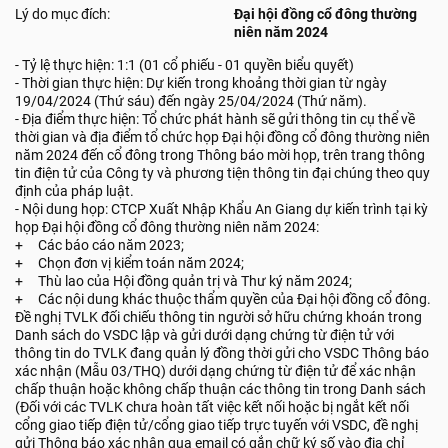
Lý do mục đích:
Đại hội đồng cổ đông thường
niên năm 2024
- Tỷ lệ thực hiện: 1:1 (01 cổ phiếu - 01 quyền biểu quyết)
- Thời gian thực hiện: Dự kiến trong khoảng thời gian từ ngày
19/04/2024 (Thứ sáu) đến ngày 25/04/2024 (Thứ năm).
- Địa điểm thực hiện: Tổ chức phát hành sẽ gửi thông tin cụ thể về
thời gian và địa điểm tổ chức họp Đại hội đồng cổ đông thường niên
năm 2024 đến cổ đông trong Thông báo mời họp, trên trang thông
tin điện tử của Công ty và phương tiện thông tin đại chúng theo quy
định của pháp luật.
- Nội dung họp: CTCP Xuất Nhập Khẩu An Giang dự kiến trình tại kỳ
họp Đại hội đồng cổ đông thường niên năm 2024:
+ Các báo cáo năm 2023;
+ Chọn đơn vị kiểm toán năm 2024;
+ Thù lao của Hội đồng quản trị và Thư ký năm 2024;
+ Các nội dung khác thuộc thẩm quyền của Đại hội đồng cổ đông.
Đề nghị TVLK đối chiếu thông tin người sở hữu chứng khoán trong
Danh sách do VSDC lập và gửi dưới dạng chứng từ điện tử với
thông tin do TVLK đang quản lý đồng thời gửi cho VSDC Thông báo
xác nhận (Mẫu 03/THQ) dưới dạng chứng từ điện tử để xác nhận
chấp thuận hoặc không chấp thuận các thông tin trong Danh sách
(Đối với các TVLK chưa hoàn tất việc kết nối hoặc bị ngắt kết nối
cổng giao tiếp điện tử/cổng giao tiếp trực tuyến với VSDC, đề nghị
gửi Thông báo xác nhận qua email có gắn chữ ký số vào địa chỉ