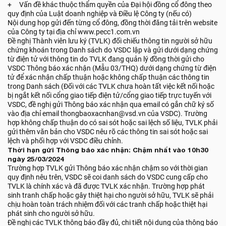
+ Vấn đề khác thuộc thẩm quyền của Đại hội đồng cổ đông theo
quy định của Luật doanh nghiệp và Điều lệ Công ty (nếu có)
Nội dung họp gửi đến từng cổ đông, đồng thời đăng tải trên website
của Công ty tại địa chỉ www.pecc1.com.vn
Đề nghị Thành viên lưu ký (TVLK) đối chiếu thông tin người sở hữu
chứng khoán trong Danh sách do VSDC lập và gửi dưới dạng chứng
từ điện tử với thông tin do TVLK đang quản lý đồng thời gửi cho
VSDC Thông báo xác nhận (Mẫu 03/THQ) dưới dạng chứng từ điện
tử để xác nhận chấp thuận hoặc không chấp thuận các thông tin
trong Danh sách (Đối với các TVLK chưa hoàn tất việc kết nối hoặc
bị ngắt kết nối cổng giao tiếp điện tử/cổng giao tiếp trực tuyến với
VSDC, đề nghị gửi Thông báo xác nhận qua email có gắn chữ ký số
vào địa chỉ email thongbaoxacnhan@vsd.vn của VSDC). Trường
hợp không chấp thuận do có sai sót hoặc sai lệch số liệu, TVLK phải
gửi thêm văn bản cho VSDC nêu rõ các thông tin sai sót hoặc sai
lệch và phối hợp với VSDC điều chỉnh.
Thời hạn gửi Thông báo xác nhận: Chậm nhất vào 10h30
ngày 25/03/2024
Trường hợp TVLK gửi Thông báo xác nhận chậm so với thời gian
quy định nêu trên, VSDC sẽ coi danh sách do VSDC cung cấp cho
TVLK là chính xác và đã được TVLK xác nhận. Trường hợp phát
sinh tranh chấp hoặc gây thiệt hại cho người sở hữu, TVLK sẽ phải
chịu hoàn toàn trách nhiệm đối với các tranh chấp hoặc thiệt hại
phát sinh cho người sở hữu.
Đề nghị các TVLK thông báo đầy đủ, chi tiết nội dung của thông báo