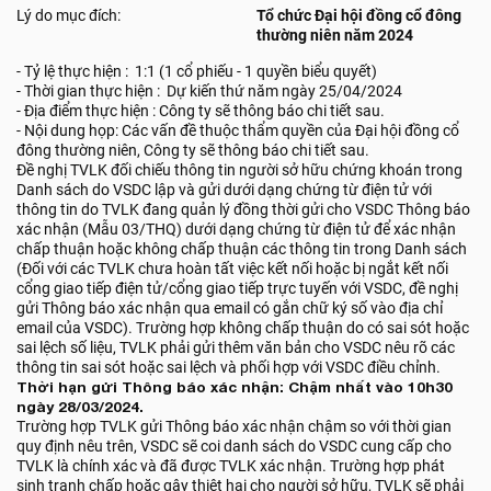
Lý do mục đích:
Tổ chức Đại hội đồng cổ đông
thường niên năm 2024
- Tỷ lệ thực hiện : 1:1 (1 cổ phiếu - 1 quyền biểu quyết)
- Thời gian thực hiện : Dự kiến thứ năm ngày 25/04/2024
- Địa điểm thực hiện : Công ty sẽ thông báo chi tiết sau.
- Nội dung họp: Các vấn đề thuộc thẩm quyền của Đại hội đồng cổ
đông thường niên, Công ty sẽ thông báo chi tiết sau.
Đề nghị TVLK đối chiếu thông tin người sở hữu chứng khoán trong
Danh sách do VSDC lập và gửi dưới dạng chứng từ điện tử với
thông tin do TVLK đang quản lý đồng thời gửi cho VSDC Thông báo
xác nhận (Mẫu 03/THQ) dưới dạng chứng từ điện tử để xác nhận
chấp thuận hoặc không chấp thuận các thông tin trong Danh sách
(Đối với các TVLK chưa hoàn tất việc kết nối hoặc bị ngắt kết nối
cổng giao tiếp điện tử/cổng giao tiếp trực tuyến với VSDC, đề nghị
gửi Thông báo xác nhận qua email có gắn chữ ký số vào địa chỉ
email của VSDC). Trường hợp không chấp thuận do có sai sót hoặc
sai lệch số liệu, TVLK phải gửi thêm văn bản cho VSDC nêu rõ các
thông tin sai sót hoặc sai lệch và phối hợp với VSDC điều chỉnh.
Thời hạn gửi Thông báo xác nhận: Chậm nhất vào 10h30
ngày 28/03/2024.
Trường hợp TVLK gửi Thông báo xác nhận chậm so với thời gian
quy định nêu trên, VSDC sẽ coi danh sách do VSDC cung cấp cho
TVLK là chính xác và đã được TVLK xác nhận. Trường hợp phát
sinh tranh chấp hoặc gây thiệt hại cho người sở hữu, TVLK sẽ phải