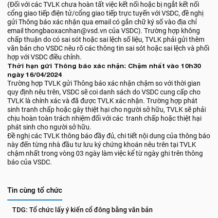
(Đối với các TVLK chưa hoàn tất việc kết nối hoặc bị ngắt kết nối
cổng giao tiếp điện tử/cổng giao tiếp trực tuyến với VSDC, đề nghị
gửi Thông báo xác nhận qua email có gắn chữ ký số vào địa chỉ
email thongbaoxacnhan@vsd.vn của VSDC). Trường hợp không
chấp thuận do có sai sót hoặc sai lệch số liệu, TVLK phải gửi thêm
văn bản cho VSDC nêu rõ các thông tin sai sót hoặc sai lệch và phối
hợp với VSDC điều chỉnh.
Thời hạn gửi Thông báo xác nhận: Chậm nhất vào 10h30
ngày 16/04/2024
Trường hợp TVLK gửi Thông báo xác nhận chậm so với thời gian
quy định nêu trên, VSDC sẽ coi danh sách do VSDC cung cấp cho
TVLK là chính xác và đã được TVLK xác nhận. Trường hợp phát
sinh tranh chấp hoặc gây thiệt hại cho người sở hữu, TVLK sẽ phải
chịu hoàn toàn trách nhiệm đối với các tranh chấp hoặc thiệt hại
phát sinh cho người sở hữu.
Đề nghị các TVLK thông báo đầy đủ, chi tiết nội dung của thông báo
này đến từng nhà đầu tư lưu ký chứng khoán nêu trên tại TVLK
chậm nhất trong vòng 03 ngày làm việc kể từ ngày ghi trên thông
báo của VSDC.
Tin cùng tổ chức
TDG: Tổ chức lấy ý kiến cổ đông bằng văn bản