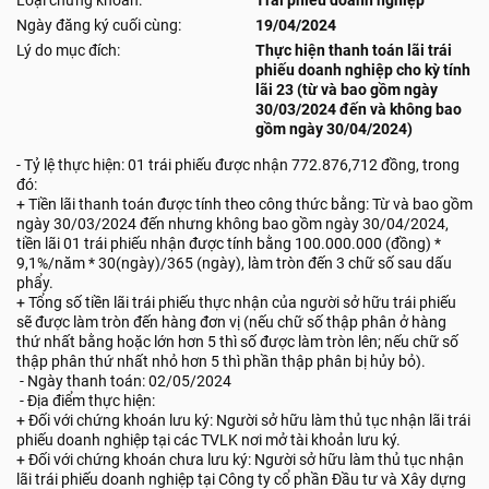
Loại chứng khoán:
Trái phiếu doanh nghiệp
Ngày đăng ký cuối cùng:
19/04/2024
Lý do mục đích:
Thực hiện thanh toán lãi trái
phiếu doanh nghiệp cho kỳ tính
lãi 23 (từ và bao gồm ngày
30/03/2024 đến và không bao
gồm ngày 30/04/2024)
- Tỷ lệ thực hiện: 01 trái phiếu được nhận 772.876,712 đồng, trong
đó:
+ Tiền lãi thanh toán được tính theo công thức bằng: Từ và bao gồm
ngày 30/03/2024 đến nhưng không bao gồm ngày 30/04/2024,
tiền lãi 01 trái phiếu nhận được tính bằng 100.000.000 (đồng) *
9,1%/năm * 30(ngày)/365 (ngày), làm tròn đến 3 chữ số sau dấu
phẩy.
+ Tổng số tiền lãi trái phiếu thực nhận của người sở hữu trái phiếu
sẽ được làm tròn đến hàng đơn vị (nếu chữ số thập phân ở hàng
thứ nhất bằng hoặc lớn hơn 5 thì số được làm tròn lên; nếu chữ số
thập phân thứ nhất nhỏ hơn 5 thì phần thập phân bị hủy bỏ).
- Ngày thanh toán: 02/05/2024
- Địa điểm thực hiện:
+ Đối với chứng khoán lưu ký: Người sở hữu làm thủ tục nhận lãi trái
phiếu doanh nghiệp tại các TVLK nơi mở tài khoản lưu ký.
+ Đối với chứng khoán chưa lưu ký: Người sở hữu làm thủ tục nhận
lãi trái phiếu doanh nghiệp tại Công ty cổ phần Đầu tư và Xây dựng