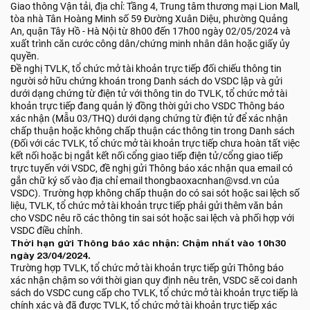
Giao thông Vận tải, địa chỉ: Tầng 4, Trung tâm thương mại Lion Mall,
tòa nhà Tân Hoàng Minh số 59 Đường Xuân Diệu, phường Quảng
An, quận Tây Hồ - Hà Nội từ 8h00 đến 17h00 ngày 02/05/2024 và
xuất trình căn cước công dân/chứng minh nhân dân hoặc giấy ủy
quyền.
Đề nghị TVLK, tổ chức mở tài khoản trực tiếp đối chiếu thông tin
người sở hữu chứng khoán trong Danh sách do VSDC lập và gửi
dưới dạng chứng từ điện tử với thông tin do TVLK, tổ chức mở tài
khoản trực tiếp đang quản lý đồng thời gửi cho VSDC Thông báo
xác nhận (Mẫu 03/THQ) dưới dạng chứng từ điện tử để xác nhận
chấp thuận hoặc không chấp thuận các thông tin trong Danh sách
(Đối với các TVLK, tổ chức mở tài khoản trực tiếp chưa hoàn tất việc
kết nối hoặc bị ngắt kết nối cổng giao tiếp điện tử/cổng giao tiếp
trực tuyến với VSDC, đề nghị gửi Thông báo xác nhận qua email có
gắn chữ ký số vào địa chỉ email thongbaoxacnhan@vsd.vn của
VSDC). Trường hợp không chấp thuận do có sai sót hoặc sai lệch số
liệu, TVLK, tổ chức mở tài khoản trực tiếp phải gửi thêm văn bản
cho VSDC nêu rõ các thông tin sai sót hoặc sai lệch và phối hợp với
VSDC điều chỉnh.
Thời hạn gửi Thông báo xác nhận: Chậm nhất vào 10h30
ngày 23/04/2024.
Trường hợp TVLK, tổ chức mở tài khoản trực tiếp gửi Thông báo
xác nhận chậm so với thời gian quy định nêu trên, VSDC sẽ coi danh
sách do VSDC cung cấp cho TVLK, tổ chức mở tài khoản trực tiếp là
chính xác và đã được TVLK, tổ chức mở tài khoản trực tiếp xác