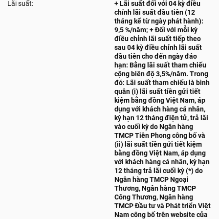
Lãi suất:
+ Lãi suất đối với 04 kỳ điều
chỉnh lãi suất đầu tiên (12
tháng kể từ ngày phát hành):
9,5 %/năm; + Đối với mỗi kỳ
điều chỉnh lãi suất tiếp theo
sau 04 kỳ điều chỉnh lãi suất
đầu tiên cho đến ngày đáo
hạn: Bằng lãi suất tham chiếu
cộng biên độ 3,5%/năm. Trong
đó: Lãi suất tham chiếu là bình
quân (i) lãi suất tiền gửi tiết
kiệm bằng đồng Việt Nam, áp
dụng với khách hàng cá nhân,
kỳ hạn 12 tháng điện tử, trả lãi
vào cuối kỳ do Ngân hàng
TMCP Tiên Phong công bố và
(ii) lãi suất tiền gửi tiết kiệm
bằng đồng Việt Nam, áp dụng
với khách hàng cá nhân, kỳ hạn
12 tháng trả lãi cuối kỳ (*) do
Ngân hàng TMCP Ngoại
Thương, Ngân hàng TMCP
Công Thương, Ngân hàng
TMCP Đầu tư và Phát triển Việt
Nam công bố trên website của