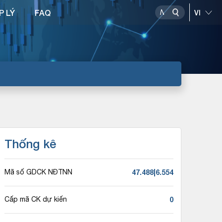
P LÝ
FAQ
Thống kê
47.488|6.554
Mã số GDCK NĐTNN
0
Cấp mã CK dự kiến