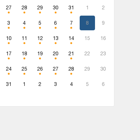
27
28
29
30
31
1
2
3
4
5
6
7
8
9
10
11
12
13
14
15
16
17
18
19
20
21
22
23
24
25
26
27
28
29
30
31
1
2
3
4
5
6