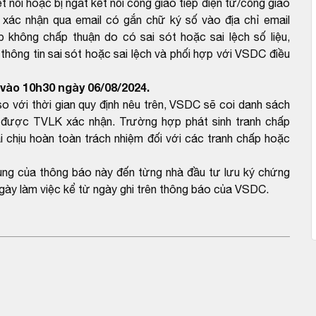
 nối hoặc bị ngắt kết nối cổng giao tiếp điện tử/cổng giao
 xác nhận qua email có gắn chữ ký số vào địa chỉ email
hông chấp thuận do có sai sót hoặc sai lệch số liệu,
ông tin sai sót hoặc sai lệch và phối hợp với VSDC điều
vào 10h30 ngày 06/08/2024.
với thời gian quy định nêu trên, VSDC sẽ coi danh sách
được TVLK xác nhận. Trường hợp phát sinh tranh chấp
 chịu hoàn toàn trách nhiệm đối với các tranh chấp hoặc
dung của thông báo này đến từng nhà đầu tư lưu ký chứng
gày làm việc kể từ ngày ghi trên thông báo của VSDC.