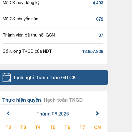
4.403
Mã CK hủy đăng ký
872
Mã CK chuyển sàn
37
Thành viên đã thu hồi GCN
13.657.838
Số lượng TKGD của NĐT
Lịch nghỉ thanh toán GD CK
Thực hiện quyền
Hạch toán TKGD
Tháng 08
2026
T2
T3
T4
T5
T6
T7
CN