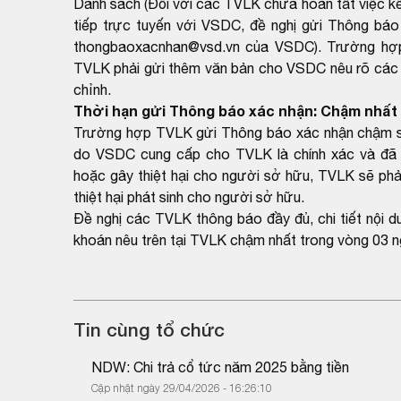
Danh sách (Đối với các TVLK chưa hoàn tất việc kết
tiếp trực tuyến với VSDC, đề nghị gửi Thông báo
thongbaoxacnhan@vsd.vn của VSDC). Trường hợp k
TVLK phải gửi thêm văn bản cho VSDC nêu rõ các th
chỉnh.
Thời hạn gửi Thông báo xác nhận: Chậm nhất 
Trường hợp TVLK gửi Thông báo xác nhận chậm so 
do VSDC cung cấp cho TVLK là chính xác và đã 
hoặc gây thiệt hại cho người sở hữu, TVLK sẽ phải
thiệt hại phát sinh cho người sở hữu.
Đề nghị các TVLK thông báo đầy đủ, chi tiết nội 
khoán nêu trên tại TVLK chậm nhất trong vòng 03 n
Tin cùng tổ chức
NDW: Chi trả cổ tức năm 2025 bằng tiền
Cập nhật ngày 29/04/2026 - 16:26:10