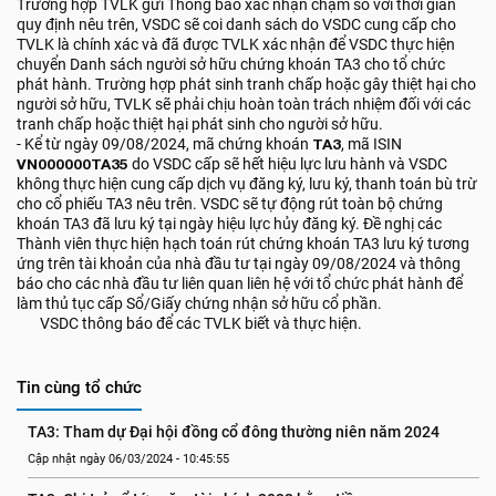
Trường hợp TVLK gửi Thông báo xác nhận chậm so với thời gian
quy định nêu trên, VSDC sẽ coi danh sách do VSDC cung cấp cho
TVLK là chính xác và đã được TVLK xác nhận để VSDC thực hiện
chuyển Danh sách người sở hữu chứng khoán TA3 cho tổ chức
phát hành. Trường hợp phát sinh tranh chấp hoặc gây thiệt hại cho
người sở hữu, TVLK sẽ phải chịu hoàn toàn trách nhiệm đối với các
tranh chấp hoặc thiệt hại phát sinh cho người sở hữu.
- Kể từ ngày 09/08/2024, mã chứng khoán
TA3
, mã ISIN
VN000000TA35
do VSDC cấp sẽ hết hiệu lực lưu hành và VSDC
không thực hiện cung cấp dịch vụ đăng ký, lưu ký, thanh toán bù trừ
cho cổ phiếu TA3 nêu trên. VSDC sẽ tự động rút toàn bộ chứng
khoán TA3 đã lưu ký tại ngày hiệu lực hủy đăng ký. Đề nghị các
Thành viên thực hiện hạch toán rút chứng khoán TA3 lưu ký tương
ứng trên tài khoản của nhà đầu tư tại ngày 09/08/2024 và thông
báo cho các nhà đầu tư liên quan liên hệ với tổ chức phát hành để
làm thủ tục cấp Sổ/Giấy chứng nhận sở hữu cổ phần.
VSDC thông báo để các TVLK biết và thực hiện.
Tin cùng tổ chức
TA3: Tham dự Đại hội đồng cổ đông thường niên năm 2024
Cập nhật ngày 06/03/2024 - 10:45:55