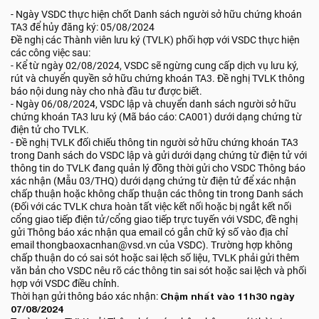
- Ngày VSDC thực hiện chốt Danh sách người sở hữu chứng khoán
TA3 để hủy đăng ký: 05/08/2024
Đề nghị các Thành viên lưu ký (TVLK) phối hợp với VSDC thực hiện
các công việc sau:
- Kể từ ngày 02/08/2024, VSDC sẽ ngừng cung cấp dịch vụ lưu ký,
rút và chuyển quyền sở hữu chứng khoán TA3. Đề nghị TVLK thông
báo nội dung này cho nhà đầu tư được biết.
- Ngày 06/08/2024, VSDC lập và chuyển danh sách người sở hữu
chứng khoán TA3 lưu ký (Mã báo cáo: CA001) dưới dạng chứng từ
điện tử cho TVLK.
- Đề nghị TVLK đối chiếu thông tin người sở hữu chứng khoán TA3
trong Danh sách do VSDC lập và gửi dưới dạng chứng từ điện tử với
thông tin do TVLK đang quản lý đồng thời gửi cho VSDC Thông báo
xác nhận (Mẫu 03/THQ) dưới dạng chứng từ điện tử để xác nhận
chấp thuận hoặc không chấp thuận các thông tin trong Danh sách
(Đối với các TVLK chưa hoàn tất việc kết nối hoặc bị ngắt kết nối
cổng giao tiếp điện tử/cổng giao tiếp trực tuyến với VSDC, đề nghị
gửi Thông báo xác nhận qua email có gắn chữ ký số vào địa chỉ
email thongbaoxacnhan@vsd.vn của VSDC). Trường hợp không
chấp thuận do có sai sót hoặc sai lệch số liệu, TVLK phải gửi thêm
văn bản cho VSDC nêu rõ các thông tin sai sót hoặc sai lệch và phối
hợp với VSDC điều chỉnh.
Thời hạn gửi thông báo xác nhận:
Chậm nhất vào 11h30 ngày
07/08/2024