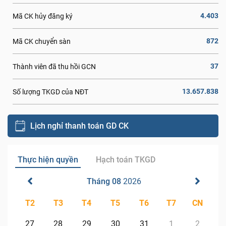
4.403
Mã CK hủy đăng ký
872
Mã CK chuyển sàn
37
Thành viên đã thu hồi GCN
13.657.838
Số lượng TKGD của NĐT
Lịch nghỉ thanh toán GD CK
Thực hiện quyền
Hạch toán TKGD
Tháng 08
2026
T2
T3
T4
T5
T6
T7
CN
27
28
29
30
31
1
2