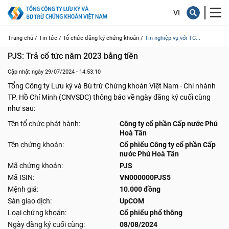
Trang chủ /
Tin tức /
Tổ chức đăng ký chứng khoán /
Tin nghiệp vụ với TC...
PJS: Trả cổ tức năm 2023 bằng tiền
Cập nhật ngày 29/07/2024 - 14:53:10
Tổng Công ty Lưu ký và Bù trừ Chứng khoán Việt Nam - Chi nhánh
TP. Hồ Chí Minh (CNVSDC) thông báo về ngày đăng ký cuối cùng
như sau:
Tên tổ chức phát hành:
Công ty cổ phần Cấp nước Phú
Hoà Tân
Tên chứng khoán:
Cổ phiếu Công ty cổ phần Cấp
nước Phú Hoà Tân
Mã chứng khoán:
PJS
Mã ISIN:
VN000000PJS5
Mệnh giá:
10.000 đồng
Sàn giao dịch:
UpCOM
Loại chứng khoán:
Cổ phiếu phổ thông
Ngày đăng ký cuối cùng:
08/08/2024