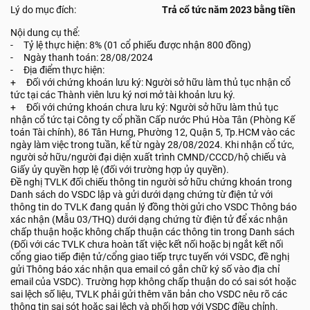
Lý do mục đích:
Trả cổ tức năm 2023 bằng tiền
Nội dung cụ thể:
- Tỷ lệ thực hiện: 8% (01 cổ phiếu được nhận 800 đồng)
- Ngày thanh toán: 28/08/2024
- Địa điểm thực hiện:
+ Đối với chứng khoán lưu ký: Người sở hữu làm thủ tục nhận cổ
tức tại các Thành viên lưu ký nơi mở tài khoản lưu ký.
+ Đối với chứng khoán chưa lưu ký: Người sở hữu làm thủ tục
nhận cổ tức tại Công ty cổ phần Cấp nước Phú Hòa Tân (Phòng Kế
toán Tài chính), 86 Tân Hưng, Phường 12, Quận 5, Tp.HCM vào các
ngày làm việc trong tuần, kể từ ngày 28/08/2024. Khi nhận cổ tức,
người sở hữu/người đại diện xuất trình CMND/CCCD/hộ chiếu và
Giấy ủy quyền hợp lệ (đối với trường hợp ủy quyền).
Đề nghị TVLK đối chiếu thông tin người sở hữu chứng khoán trong
Danh sách do VSDC lập và gửi dưới dạng chứng từ điện tử với
thông tin do TVLK đang quản lý đồng thời gửi cho VSDC Thông báo
xác nhận (Mẫu 03/THQ) dưới dạng chứng từ điện tử để xác nhận
chấp thuận hoặc không chấp thuận các thông tin trong Danh sách
(Đối với các TVLK chưa hoàn tất việc kết nối hoặc bị ngắt kết nối
cổng giao tiếp điện tử/cổng giao tiếp trực tuyến với VSDC, đề nghị
gửi Thông báo xác nhận qua email có gắn chữ ký số vào địa chỉ
email của VSDC). Trường hợp không chấp thuận do có sai sót hoặc
sai lệch số liệu, TVLK phải gửi thêm văn bản cho VSDC nêu rõ các
thông tin sai sót hoặc sai lệch và phối hợp với VSDC điều chỉnh.