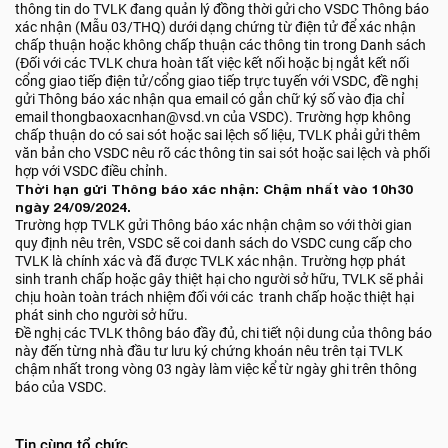
thông tin do TVLK đang quản lý đồng thời gửi cho VSDC Thông báo
xác nhận (Mẫu 03/THQ) dưới dạng chứng từ điện tử để xác nhận
chấp thuận hoặc không chấp thuận các thông tin trong Danh sách
(Đối với các TVLK chưa hoàn tất việc kết nối hoặc bị ngắt kết nối
cổng giao tiếp điện tử/cổng giao tiếp trực tuyến với VSDC, đề nghị
gửi Thông báo xác nhận qua email có gắn chữ ký số vào địa chỉ
email thongbaoxacnhan@vsd.vn của VSDC). Trường hợp không
chấp thuận do có sai sót hoặc sai lệch số liệu, TVLK phải gửi thêm
văn bản cho VSDC nêu rõ các thông tin sai sót hoặc sai lệch và phối
hợp với VSDC điều chỉnh.
Thời hạn gửi Thông báo xác nhận: Chậm nhất vào 10h30
ngày 24/09/2024.
Trường hợp TVLK gửi Thông báo xác nhận chậm so với thời gian
quy định nêu trên, VSDC sẽ coi danh sách do VSDC cung cấp cho
TVLK là chính xác và đã được TVLK xác nhận. Trường hợp phát
sinh tranh chấp hoặc gây thiệt hại cho người sở hữu, TVLK sẽ phải
chịu hoàn toàn trách nhiệm đối với các tranh chấp hoặc thiệt hại
phát sinh cho người sở hữu.
Đề nghị các TVLK thông báo đầy đủ, chi tiết nội dung của thông báo
này đến từng nhà đầu tư lưu ký chứng khoán nêu trên tại TVLK
chậm nhất trong vòng 03 ngày làm việc kể từ ngày ghi trên thông
báo của VSDC.
Tin cùng tổ chức