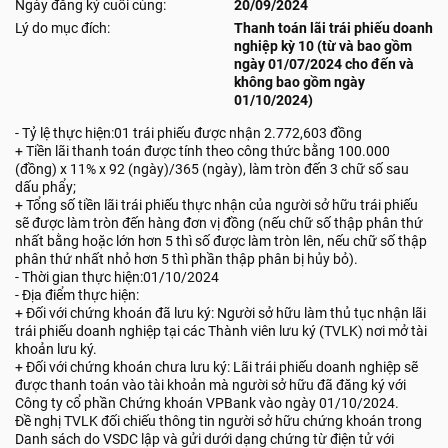
Ngày đăng ký cuối cùng:
20/09/2024
Lý do mục đích:
Thanh toán lãi trái phiếu doanh
nghiệp kỳ 10 (từ và bao gồm
ngày 01/07/2024 cho đến và
không bao gồm ngày
01/10/2024)
- Tỷ lệ thực hiện:01 trái phiếu được nhận 2.772,603 đồng
+ Tiền lãi thanh toán được tính theo công thức bằng 100.000
(đồng) x 11% x 92 (ngày)/365 (ngày), làm tròn đến 3 chữ số sau
dấu phẩy;
+ Tổng số tiền lãi trái phiếu thực nhận của người sở hữu trái phiếu
sẽ được làm tròn đến hàng đơn vị đồng (nếu chữ số thập phân thứ
nhất bằng hoặc lớn hơn 5 thì số được làm tròn lên, nếu chữ số thập
phân thứ nhất nhỏ hơn 5 thì phần thập phân bị hủy bỏ).
- Thời gian thực hiện:01/10/2024
- Địa điểm thực hiện:
+ Đối với chứng khoán đã lưu ký: Người sở hữu làm thủ tục nhận lãi
trái phiếu doanh nghiệp tại các Thành viên lưu ký (TVLK) nơi mở tài
khoản lưu ký.
+ Đối với chứng khoán chưa lưu ký: Lãi trái phiếu doanh nghiệp sẽ
được thanh toán vào tài khoản mà người sở hữu đã đăng ký với
Công ty cổ phần Chứng khoán VPBank vào ngày 01/10/2024.
Đề nghị TVLK đối chiếu thông tin người sở hữu chứng khoán trong
Danh sách do VSDC lập và gửi dưới dạng chứng từ điện tử với