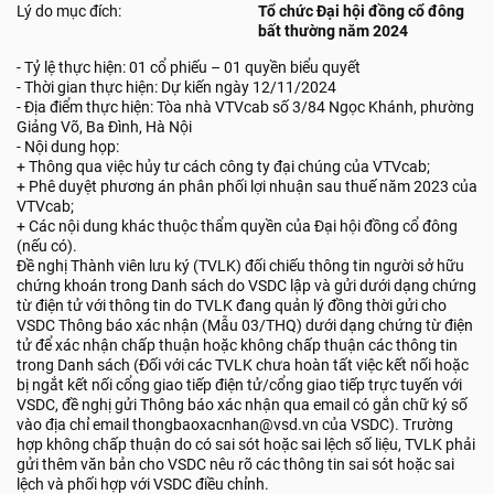
Lý do mục đích:
Tổ chức Đại hội đồng cổ đông
bất thường năm 2024
- Tỷ lệ thực hiện: 01 cổ phiếu – 01 quyền biểu quyết
- Thời gian thực hiện: Dự kiến ngày 12/11/2024
- Địa điểm thực hiện: Tòa nhà VTVcab số 3/84 Ngọc Khánh, phường
Giảng Võ, Ba Đình, Hà Nội
- Nội dung họp:
+ Thông qua việc hủy tư cách công ty đại chúng của VTVcab;
+ Phê duyệt phương án phân phối lợi nhuận sau thuế năm 2023 của
VTVcab;
+ Các nội dung khác thuộc thẩm quyền của Đại hội đồng cổ đông
(nếu có).
Đề nghị Thành viên lưu ký (TVLK) đối chiếu thông tin người sở hữu
chứng khoán trong Danh sách do VSDC lập và gửi dưới dạng chứng
từ điện tử với thông tin do TVLK đang quản lý đồng thời gửi cho
VSDC Thông báo xác nhận (Mẫu 03/THQ) dưới dạng chứng từ điện
tử để xác nhận chấp thuận hoặc không chấp thuận các thông tin
trong Danh sách (Đối với các TVLK chưa hoàn tất việc kết nối hoặc
bị ngắt kết nối cổng giao tiếp điện tử/cổng giao tiếp trực tuyến với
VSDC, đề nghị gửi Thông báo xác nhận qua email có gắn chữ ký số
vào địa chỉ email thongbaoxacnhan@vsd.vn của VSDC). Trường
hợp không chấp thuận do có sai sót hoặc sai lệch số liệu, TVLK phải
gửi thêm văn bản cho VSDC nêu rõ các thông tin sai sót hoặc sai
lệch và phối hợp với VSDC điều chỉnh.